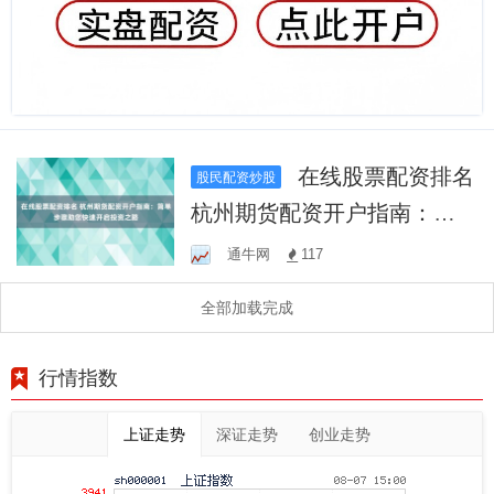
在线股票配资排名
股民配资炒股
杭州期货配资开户指南：简
单步骤助您快速开启投资之
通牛网
117
路
全部加载完成
行情指数
上证走势
深证走势
创业走势