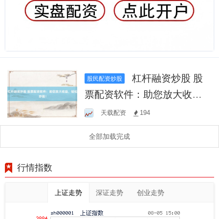
杠杆融资炒股 股
股民配资炒股
票配资软件：助您放大收
益，轻松炒股！
天载配资
194
全部加载完成
行情指数
上证走势
深证走势
创业走势