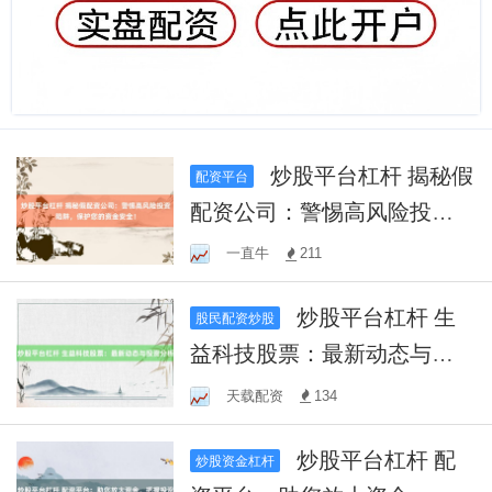
炒股平台杠杆 揭秘假
配资平台
配资公司：警惕高风险投资
陷阱，保护您的资金安全！
一直牛
211
炒股平台杠杆 生
股民配资炒股
益科技股票：最新动态与投
资分析
天载配资
134
炒股平台杠杆 配
炒股资金杠杆