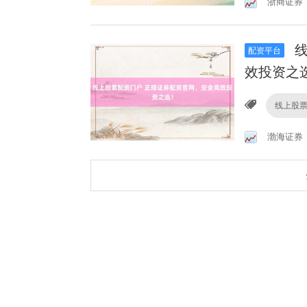
浙商证券
线
配资平台
效投资之
线上股
渤海证券