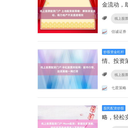
金流动，
线上股
信诚证券
炒股资金杠杆
情、投资
线上股
七星策略
股民配资炒股
略，轻松