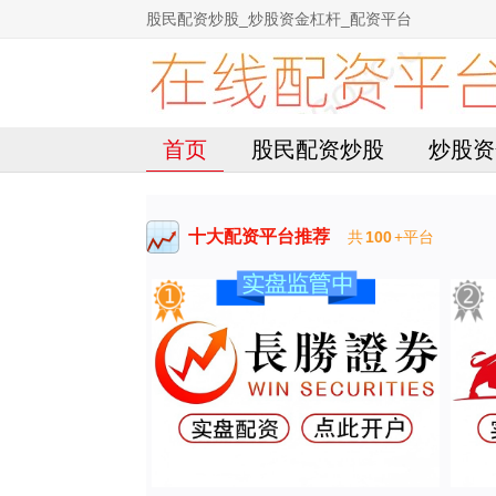
股民配资炒股_炒股资金杠杆_配资平台
首页
股民配资炒股
炒股资
十大配资平台推荐
共
100
+平台