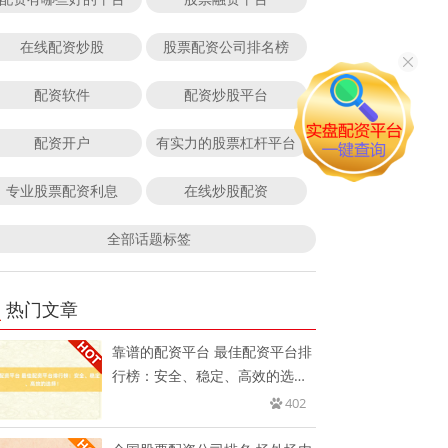
在线配资炒股
股票配资公司排名榜
配资软件
配资炒股平台
配资开户
有实力的股票杠杆平台
专业股票配资利息
在线炒股配资
全部话题标签
热门文章
靠谱的配资平台 最佳配资平台排
行榜：安全、稳定、高效的选
择！
402