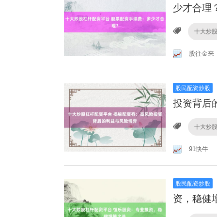
少才合理
十大炒
股往金来
股民配资炒股
投资背后
十大炒
91快牛
股民配资炒股
资，稳健