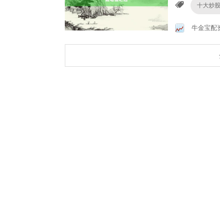
十大炒
牛金宝配