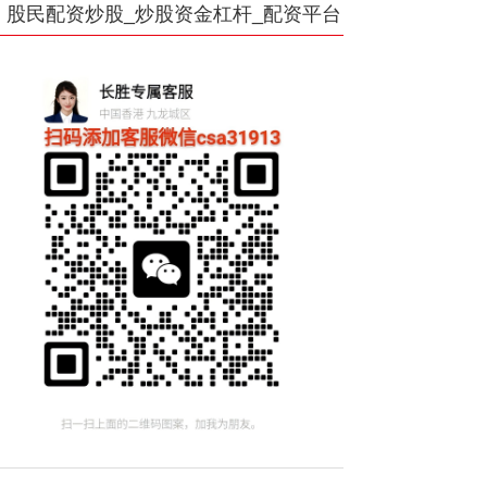
股民配资炒股_炒股资金杠杆_配资平台