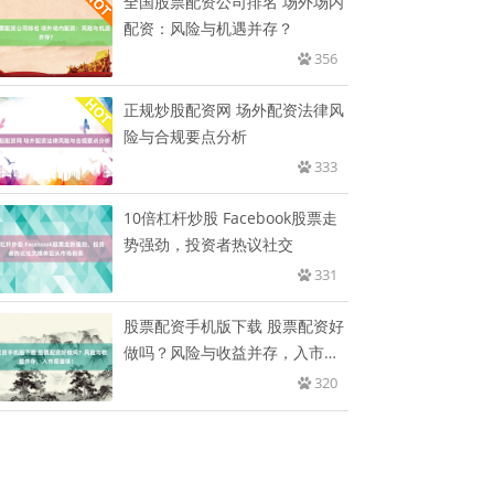
全国股票配资公司排名 场外场内
配资：风险与机遇并存？
356
正规炒股配资网 场外配资法律风
险与合规要点分析
333
10倍杠杆炒股 Facebook股票走
势强劲，投资者热议社交
331
股票配资手机版下载 股票配资好
做吗？风险与收益并存，入市需
谨
320