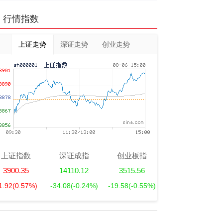
行情指数
上证走势
深证走势
创业走势
上证指数
深证成指
创业板指
3900.35
14110.12
3515.56
1.92
(0.57%)
-34.08
(-0.24%)
-19.58
(-0.55%)