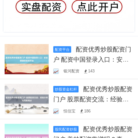
配资优秀炒股配资门
配资平台
户 配资中国登录入口：安全
便捷的投资平台
银河配资
143
配资优秀炒股配资
炒股资金杠杆
门户 股票配资交流：经验分
享与风险探讨
恒信宝
186
配资优秀炒股配资
股民配资炒股