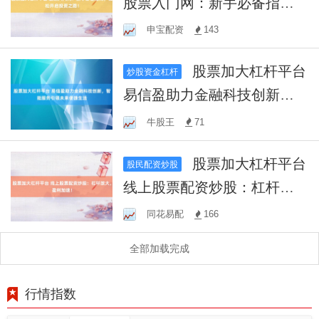
股票入门网：新手必备指
南，轻松开启投资之路！
申宝配资
143
股票加大杠杆平台
炒股资金杠杆
易信盈助力金融科技创新，
智能服务引领未来便捷生活
牛股王
71
股票加大杠杆平台
股民配资炒股
线上股票配资炒股：杠杆放
大，盈利加速！
同花易配
166
全部加载完成
行情指数