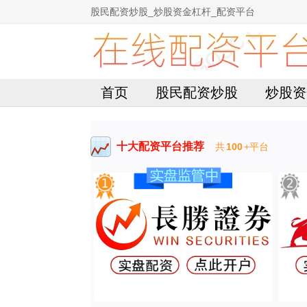
股民配资炒股_炒股资金杠杆_配资平台
首页
股民配资炒股
炒股资
十大配资平台推荐
共
100
+平台