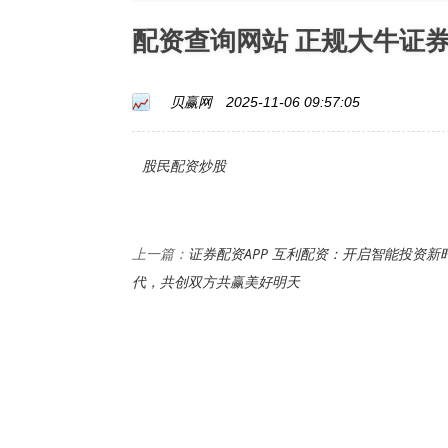
配资查询网站 正规大牛证
贝赢网
2025-11-06 09:57:05
股民配资炒股
证券配资APP 互利配资：开启智能投资新
上一篇：
代，共创双方共赢美好明天